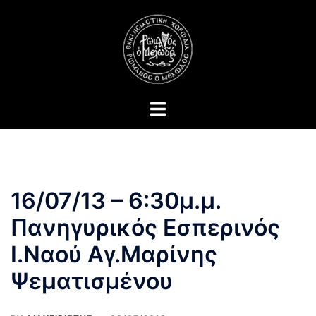
Skip
to
content
Toggle
menu
16/07/13 – 6:30μ.μ.
Πανηγυρικός Εσπερινός
Ι.Ναού Αγ.Μαρίνης
Ψεματισμένου