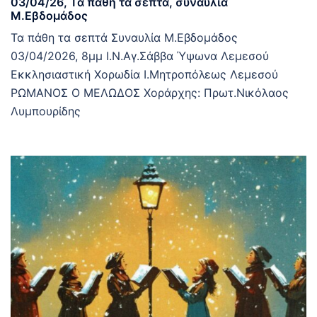
03/04/26, Τα πάθη τα σεπτά, συναυλια
Μ.Εβδομάδος
Τα πάθη τα σεπτά Συναυλία Μ.Εβδομάδος
03/04/2026, 8μμ Ι.Ν.Αγ.Σάββα Ύψωνα Λεμεσού
Εκκλησιαστική Χορωδία Ι.Μητροπόλεως Λεμεσού
ΡΩΜΑΝΟΣ Ο ΜΕΛΩΔΟΣ Χοράρχης: Πρωτ.Νικόλαος
Λυμπουρίδης