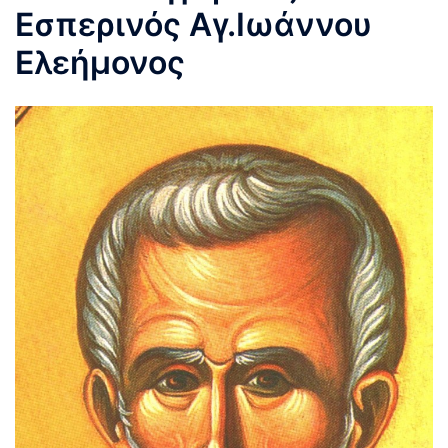
Εσπερινός Αγ.Ιωάννου
Ελεήμονος