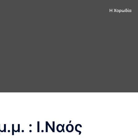
Η Xορωδία
μ.μ. : Ι.Ναός