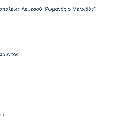
τροπόλεως Λεμεσού “Ρωμανός ο Μελωδός”
υθούντος
ού