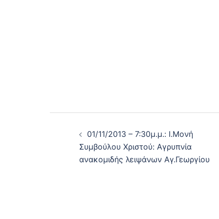
Post
01/11/2013 – 7:30μ.μ.: Ι.Μονή
navigation
Συμβούλου Χριστού: Αγρυπνία
ανακομιδής λειψάνων Αγ.Γεωργίου