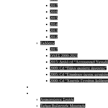
2017
2016
2015
2014
2013
2012
Εκδόσεις
2017
ΟΛΕΣ 2000-2023
2015: Διπλό cd “Λειτουργική Υμνωδία
2009: Cd “Πάλιν ακούστε άρχοντες”
2005: Cd “Επιφάνιον ύμνοις μεγαλύ
2000: Cd “Χριστός Γεννάται Δοξάσατ
Videos
Μουσική Σχολή
Ανακοινώσεις Σχολής
Τμήμα Βυζαντινής Μουσικής