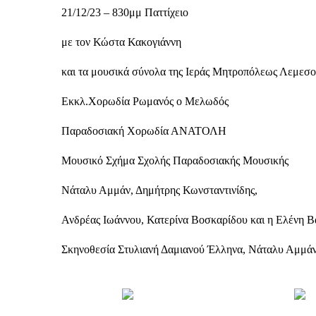
21/12/23 – 830μμ Παττίχειο
με τον Κώστα Κακογιάννη
και τα μουσικά σύνολα της Ιεράς Μητροπόλεως Λεμεσ
Εκκλ.Χορωδία Ρωμανός ο Μελωδός
Παραδοσιακή Χορωδία ΑΝΑΤΟΛΗ
Μουσικό Σχήμα Σχολής Παραδοσιακής Μουσικής
Νάταλυ Αμμάν, Δημήτρης Κωνσταντινίδης,
Ανδρέας Ιωάννου, Κατερίνα Βοσκαρίδου και η Ελένη Β
Σκηνοθεσία Στυλιανή Δαμιανού Έλληνα, Νάταλυ Αμμά