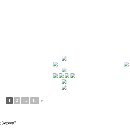
1
2
...
13
►
ούγεννα”