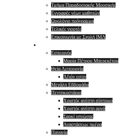
Τμήμα Παραδοσιακής Μουσικής
Εγγραφές νέων μαθητών
Ωρολόγιο πρόγραμμα
Τελικές γιορτές
Επικοινωνία με Σχολή ΙΜΛ
Μουσικά κείμενα
Εσπερινός
Μαρία Πέτρου Μπερεκέτου
Θεία Λειτουργία
Άξιόν εστιν
Μεγάλη Εβδομάδα
Πεντηκοστάριο
Χριστός ανέστη σύντομο
Χριστός ανέστη αργό
Σαρκί υπνώσας
Αναστάσεως ημέρα
Παναγία