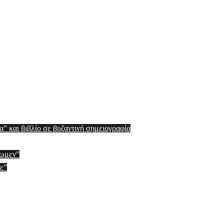
” και βιβλίο σε βυζαντινή σημειογραφία
νωμεν”
ε”