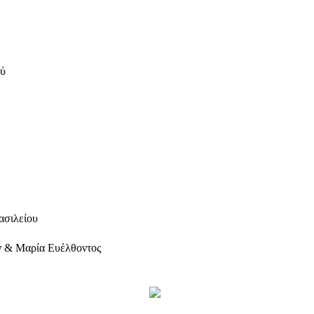
ού
ασιλείου
ν & Μαρία Ευέλθοντος