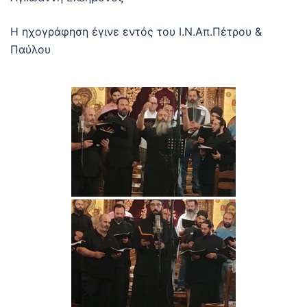
Η ηχογράφηση έγινε εντός του Ι.Ν.Απ.Πέτρου &
Παύλου