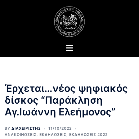
Skip
to
content
Toggle
menu
Έρχεται…νέος ψηφιακός
δίσκος “Παράκληση
Αγ.Ιωάννη Ελεήμονος”
BY
ΔΙΑΧΕΙΡΙΣΤΗΣ
11/10/2022
ΑΝΑΚΟΙΝΩΣΕΙΣ
,
ΕΚΔΗΛΩΣΕΙΣ
,
ΕΚΔΗΛΩΣΕΙΣ 2022