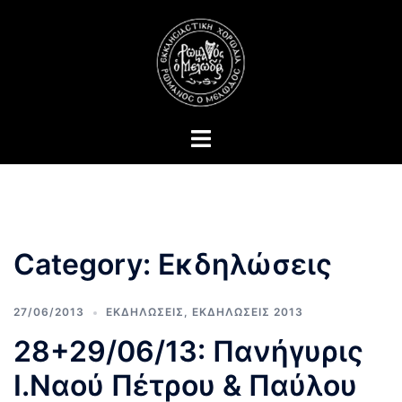
Skip
to
content
Toggle
menu
Category:
Εκδηλώσεις
27/06/2013
ΕΚΔΗΛΩΣΕΙΣ
,
ΕΚΔΗΛΩΣΕΙΣ 2013
28+29/06/13: Πανήγυρις
Ι.Ναού Πέτρου & Παύλου